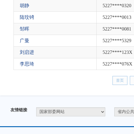
胡静
5227****0320
陆玟锜
5227****0013
邹晖
5227****0081
广曼
5227****5329
刘启进
5227****123X
李思琦
5227****076X
首页
友情链接